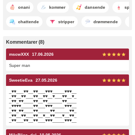
onani
kommer
dansende
sprøj
chattende
stripper
drømmende
Kommentarer (8)
mscwXXX
17.06.2026
Super man
SweetieEva
27.05.2026
_♥♥___♥♥__♥♥___♥♥♥_____♥♥♥__
_♥♥__♥♥___♥♥__♥♥__♥___♥♥__♥_
_♥♥_♥♥____♥♥__♥♥______♥♥____
_♥♥♥♥_____♥♥___♥♥♥_____♥♥♥__
_♥♥_♥♥____♥♥_____♥♥______♥♥_
_♥♥__♥♥___♥♥__♥__♥♥___♥__♥♥_
_♥♥___♥♥__♥♥___♥♥♥_____♥♥♥__