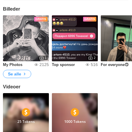
Billeder
GRATIS
GRATIS
1
2
2125
516
My Photos
Top sponsor
For everyone🙃
Se alle
Videoer
25 Tokens
1000 Tokens