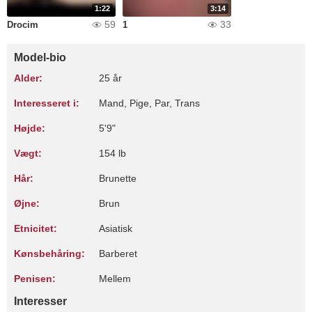
1:22
3:14
59
33
Drocim
1
Model-bio
Alder:
25 år
Interesseret i:
Mand, Pige, Par, Trans
Højde:
5'9"
Vægt:
154 lb
Hår:
Brunette
Øjne:
Brun
Etnicitet:
Asiatisk
Kønsbehåring:
Barberet
Penisen:
Mellem
Interesser