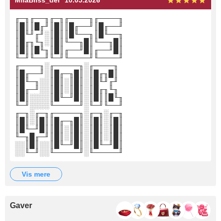
MilaBliss_del
10.05.2026
╓─╖╓──╖╓─╖╓────╖╓────╖
║█║║█╓╜║█║║█╓──╜║█╓──╜
║█╙╜╓╜░║█║║█╙──╖║█╙──╖
║█╓╖╙╖░║█║╙──╖█║╙──╖█║
║█║║█╙╖║█║╓──╜█║╓──╜█║
╙─╜╙──╜╙─╜╙────╜╙────╜
╓────╖░╓─────╖░╓────╖
║█╓──╜░║█╓─╖█║░║█╓╖█║
║█╙─╖░░║█║░║█║░║█╙╜╓╜
║█╓─╜░░║█║░║█║░║█╓╖╙╖
║█║░░░░║█╙─╜█║░║█║║█╙╖
╙─╜░░░░╙─────╜░╙─╜╙──╜
╓─╖░╓─╖╓─────╖░╓─╖░╓─╖
║█║░║█║║█╓─╖█║░║█║░║█║
║█╙─╜█║║█║░║█║░║█║░║█║
╙─╖█╓─╜║█║░║█║░║█║░║█║
░░║█║░░║█╙─╜█║░║█╙─╜█║
░░╙─╜░░╙─────╜░╙─────╜
vis mere
Gaver