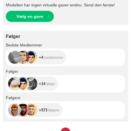
Modellen har ingen virtuelle gaver endnu. Send den første!
Vælg en gave
Følger
+4
Bedste Medlemmer
+4
medlemmer
+14
Følger
+14
følger
+573
Følgere
+573
følgere